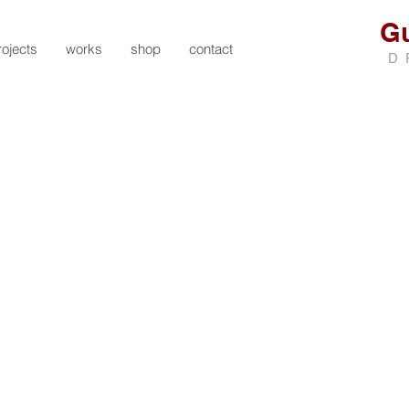
Gu
rojects
works
shop
contact
D