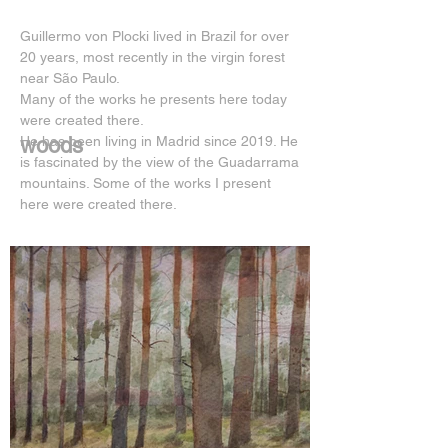
​Guillermo von Plocki lived in Brazil for over
20 years, most recently in the virgin forest
near São Paulo.
Many of the works he presents here today
were created there.
He has been living in Madrid since 2019. He
woods
is fascinated by the view of the Guadarrama
mountains. Some of the works I present
here were created there.